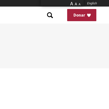
A
English
A
A
Donar