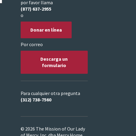
por favor llama
(877) 637-2955
o
Donar en línea
Por correo
Descarga un
formulario
Para cualquier otra pregunta
(312) 738-7560
© 2026 The Mission of Our Lady
of Mercy, Inc. dba Mercy Home