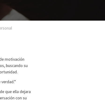
ersonal
 de motivación
dos, buscando su
ortunidad.
 verdad.”
de que ella dejara
versación con su