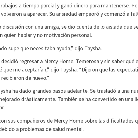
rabajos a tiempo parcial y ganó dinero para mantenerse. Per
olvieron a aparecer. Su ansiedad empeoró y comenzó a falta
 discusión con una amiga, se dio cuenta de lo aislada que s
n quien hablar y no motivación personal.
do supe que necesitaba ayuda,” dijo Taysha.
 decidió regresar a Mercy Home. Temerosa y sin saber qué es
 que me aceptarían,” dijo Taysha. “Dijeron que las expectat
recibieron de nuevo.”
aysha ha dado grandes pasos adelante. Se trasladó a una nue
 mejorado drásticamente. También se ha convertido en una l
ar.
 con sus compañeros de Mercy Home sobre las dificultades 
 debido a problemas de salud mental.