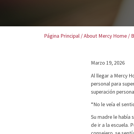
Página Principal
/
About Mercy Home
/
B
Marzo 19, 2026
Al llegar a Mercy 
personal para super
superación persona
“No le veía el sen
Su madre le había 
de ir a la escuela.
consejero, se sentí