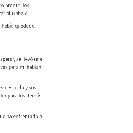
o pronto, los
r al trabajo.
e había quedado.
perar, se llevó una
ivas para mí habían
va escuela y sus
íder para los demás
que ha enfrentado a