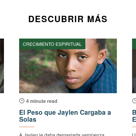
DESCUBRIR MÁS
CRECIMIENTO ESPIRITUAL
4 minute read
El Peso que Jaylen Cargaba a
B
Solas
E
A Jaylen le daba demasiada vergüenza
U