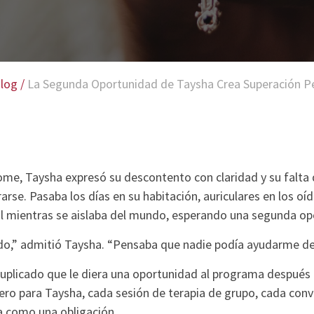
log
/
La Segunda Oportunidad de Taysha Crea Superación P
Home, Taysha expresó su descontento con claridad y su falta
arse. Pasaba los días en su habitación, auriculares en los oí
l mientras se aislaba del mundo, esperando una segunda op
tido,” admitió Taysha. “Pensaba que nadie podía ayudarme de
suplicado que le diera una oportunidad al programa después 
 Pero para Taysha, cada sesión de terapia de grupo, cada con
a como una obligación.