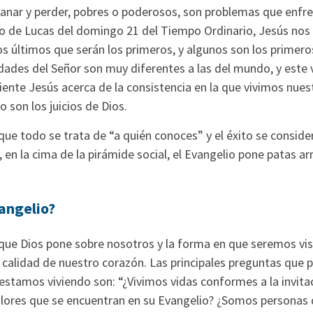
nar y perder, pobres o poderosos, son problemas que enfr
lio de Lucas del domingo 21 del Tiempo Ordinario, Jesús nos
os últimos que serán los primeros, y algunos son los primero
idades del Señor son muy diferentes a las del mundo, y este 
nte Jesús acerca de la consistencia en la que vivimos nuest
o son los juicios de Dios.
ue todo se trata de “a quién conoces” y el éxito se considera
, en la cima de la pirámide social, el Evangelio pone patas ar
vangelio?
 que Dios pone sobre nosotros y la forma en que seremos vis
 calidad de nuestro corazón. Las principales preguntas qu
estamos viviendo son: “¿Vivimos vidas conformes a la invita
valores que se encuentran en su Evangelio? ¿Somos personas 