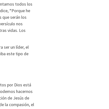
entamos todos los
 dice, “Porque he
s que serán los
versículo nos
ras vidas. Los
 ser un líder, el
riba este tipo de
tos por Dios está
e podemos hacernos
ción de Jesús de
de la compasión, el