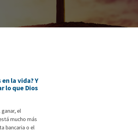
en la vida? Y
r lo que Dios
ganar, el
s está mucho más
a bancaria o el