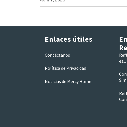
Enlaces útiles
En
Re
Contáctanos
Refl
es...
Política de Privacidad
Coro
Simb
Noticias de Mercy Home
Refl
Com