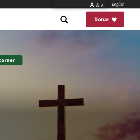
A
English
A
A
Donar
 Corner