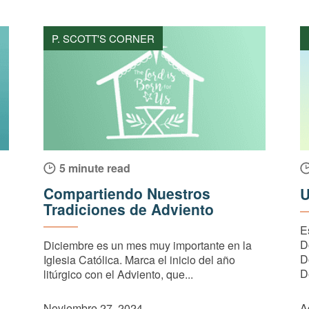
P. SCOTT'S CORNER
5 minute read
Compartiendo Nuestros
U
Tradiciones de Adviento
E
D
Diciembre es un mes muy importante en la
D
Iglesia Católica. Marca el inicio del año
D
litúrgico con el Adviento, que...
Noviembre 27, 2024
A