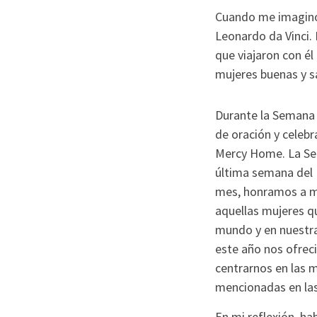
Cuando me imagino 
Leonardo da Vinci.
que viajaron con él
mujeres buenas y sa
Durante la Semana 
de oración y celeb
Mercy Home. La Sem
última semana del M
mes, honramos a mu
aquellas mujeres q
mundo y en nuestra
este año nos ofrec
centrarnos en las m
mencionadas en las
En mi reflexión, h