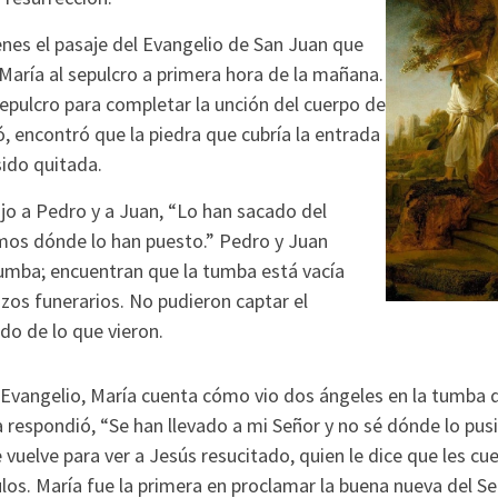
nes el pasaje del Evangelio de San Juan que
 María al sepulcro a primera hora de la mañana.
sepulcro para completar la unción del cuerpo de
, encontró que la piedra que cubría la entrada
sido quitada.
dijo a Pedro y a Juan, “Lo han sacado del
mos dónde lo han puesto.” Pedro y Juan
tumba; encuentran que la tumba está vacía
nzos funerarios. No pudieron captar el
do de lo que vieron.
 Evangelio, María cuenta cómo vio dos ángeles en la tumba 
la respondió, “Se han llevado a mi Señor y no sé dónde lo pus
uelve para ver a Jesús resucitado, quien le dice que les cu
pulos. María fue la primera en proclamar la buena nueva del S