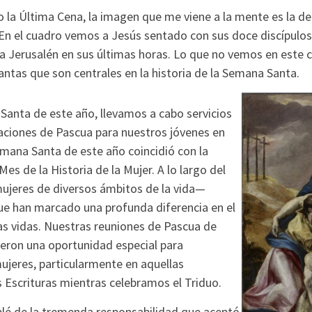
la Última Cena, la imagen que me viene a la mente es la del
 En el cuadro vemos a Jesús sentado con sus doce discípulo
 a Jerusalén en sus últimas horas. Lo que no vemos en este 
ntas que son centrales en la historia de la Semana Santa.
Santa de este año, llevamos a cabo servicios
raciones de Pascua para nuestros jóvenes en
ana Santa de este año coincidió con la
es de la Historia de la Mujer. A lo largo del
jeres de diversos ámbitos de la vida—
ue han marcado una profunda diferencia en el
s vidas. Nuestras reuniones de Pascua de
ieron una oportunidad especial para
ujeres, particularmente en aquellas
 Escrituras mientras celebramos el Triduo.
ablé de la tremenda responsabilidad que aceptó