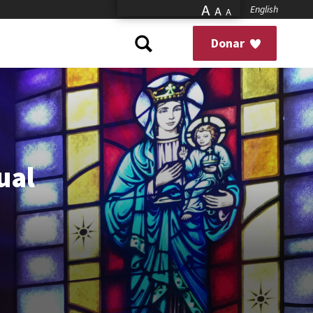
A
English
A
A
Donar
ual