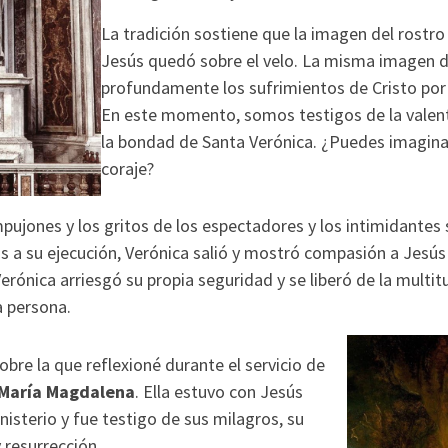
La tradición sostiene que la imagen del rostr
Jesús quedó sobre el velo. La misma imagen
profundamente los sufrimientos de Cristo por 
En este momento, somos testigos de la valent
la bondad de Santa Verónica. ¿Puedes imaginar
coraje?
pujones y los gritos de los espectadores y los intimidante
s a su ejecución, Verónica salió y mostró compasión a Jesús
Verónica arriesgó su propia seguridad y se liberó de la multitu
a persona.
sobre la que reflexioné durante el servicio de
María Magdalena
. Ella estuvo con Jesús
isterio y fue testigo de sus milagros, su
 resurrección.