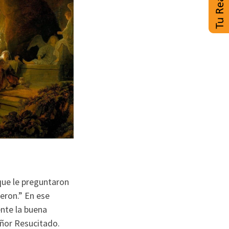
que le preguntaron
ieron.” En ese
ente la buena
eñor Resucitado.