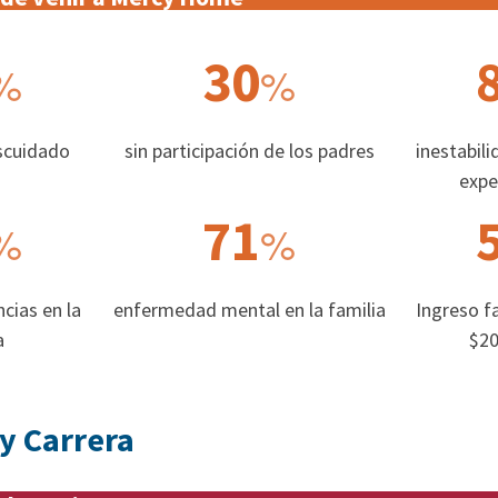
30
%
%
scuidado
sin participación de los padres
inestabili
expe
71
%
%
cias en la
enfermedad mental en la familia
Ingreso fa
a
$20
y Carrera