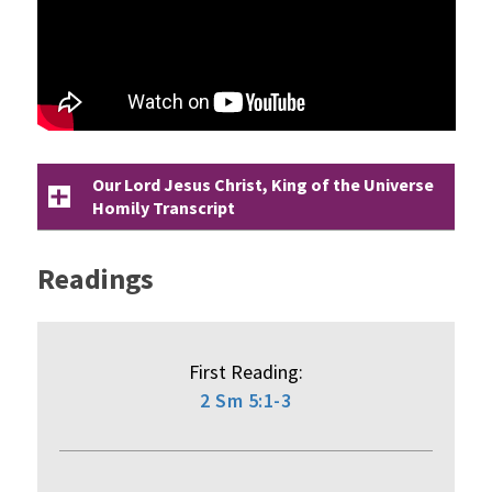
Our Lord Jesus Christ, King of the Universe
Homily Transcript
Readings
First Reading:
2 Sm 5:1-3