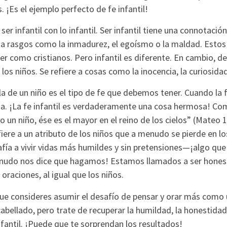
. ¡Es el ejemplo perfecto de fe infantil!
 ser infantil con lo infantil. Ser infantil tiene una connotación
 a rasgos como la inmadurez, el egoísmo o la maldad. Estos
r como cristianos. Pero infantil es diferente. En cambio, d
os niños. Se refiere a cosas como la inocencia, la curiosida
a de un niño es el tipo de fe que debemos tener. Cuando la 
ida. ¡La fe infantil es verdaderamente una cosa hermosa! Com
 un niño, ése es el mayor en el reino de los cielos” (Mateo 1
fiere a un atributo de los niños que a menudo se pierde en los
ía a vivir vidas más humildes y sin pretensiones—¡algo que 
enudo nos dice que hagamos! Estamos llamados a ser hones
oraciones, al igual que los niños.
e consideres asumir el desafío de pensar y orar más como un
bellado, pero trate de recuperar la humildad, la honestidad 
fantil. ¡Puede que te sorprendan los resultados!