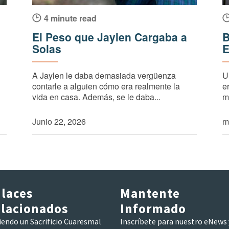
4 minute read
El Peso que Jaylen Cargaba a
B
Solas
E
A Jaylen le daba demasiada vergüenza
U
contarle a alguien cómo era realmente la
e
vida en casa. Además, se le daba...
m
Junio 22, 2026
m
laces
Mantente
lacionados
Informado
iendo un Sacrificio Cuaresmal
Inscríbete para nuestro eNews 