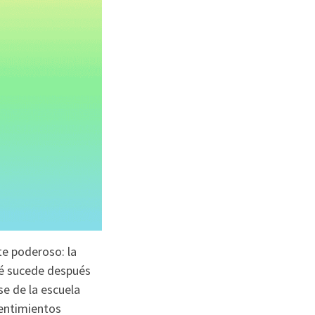
te poderoso: la
qué sucede después
se de la escuela
sentimientos