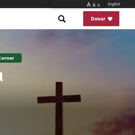
A
English
A
A
Donar
 Corner
l