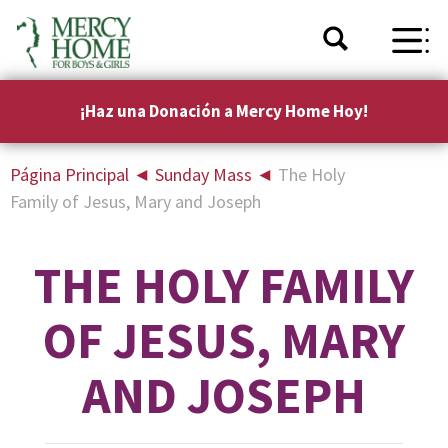
¡Haz una Donación a Mercy Home Hoy!
Página Principal
◄
Sunday Mass
◄
The Holy
Family of Jesus, Mary and Joseph
THE HOLY FAMILY
OF JESUS, MARY
AND JOSEPH