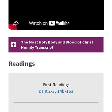
The Most Holy Body and Blood of Christ
Homily Transcript
Readings
First Reading:
Dt 8:2-3, 14b-16a