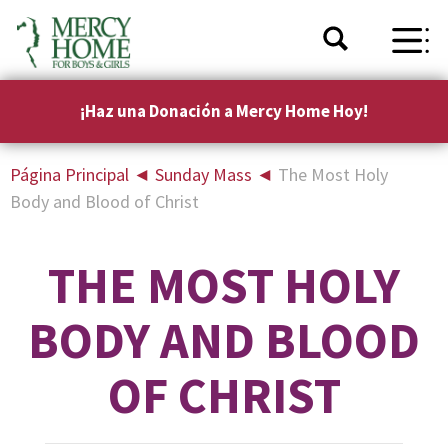
¡Haz una Donación a Mercy Home Hoy!
Página Principal
◄
Sunday Mass
◄
The Most Holy
Body and Blood of Christ
THE MOST HOLY
BODY AND BLOOD
OF CHRIST