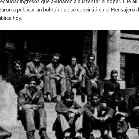
ecaudar ingresos que ayudaron a sustentar el hogar. Fue all
on a publicar un boletín que se convirtió en el Mensajero d
blica hoy.