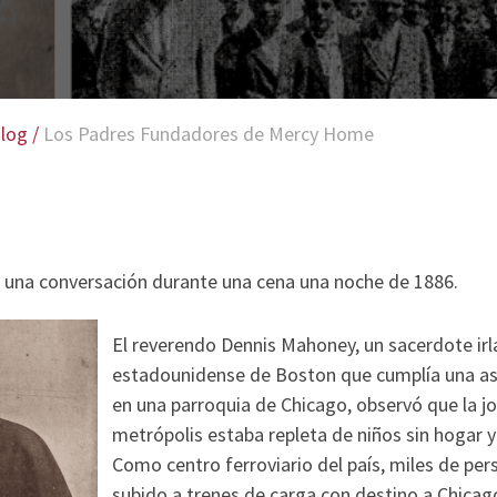
log
/
Los Padres Fundadores de Mercy Home
una conversación durante una cena una noche de 1886.
El reverendo Dennis Mahoney, un sacerdote ir
estadounidense de Boston que cumplía una a
en una parroquia de Chicago, observó que la jo
metrópolis estaba repleta de niños sin hogar y
Como centro ferroviario del país, miles de pe
subido a trenes de carga con destino a Chicago