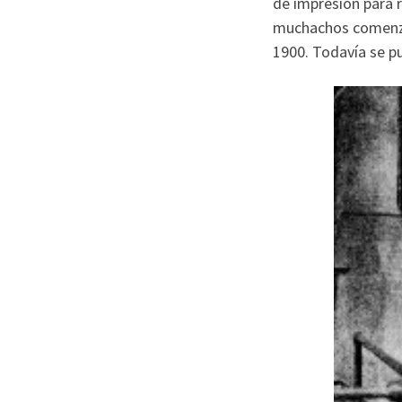
de impresión para r
muchachos comenzar
1900. Todavía se pu