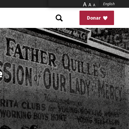
A
English
A
A
Donar
e