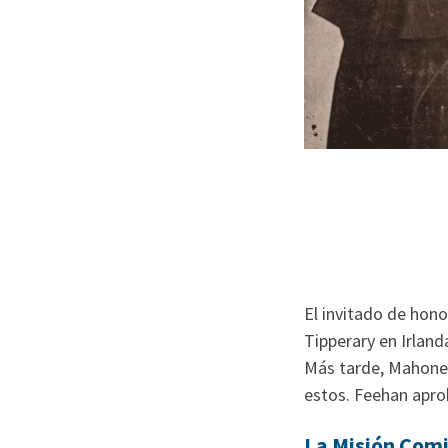
El invitado de hono
Tipperary en Irland
Más tarde, Mahoney
estos. Feehan aprob
La Misión Com