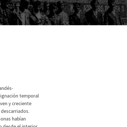
landés-
signación temporal
ven y creciente
 descarriados.
rsonas habían
 desde el interior