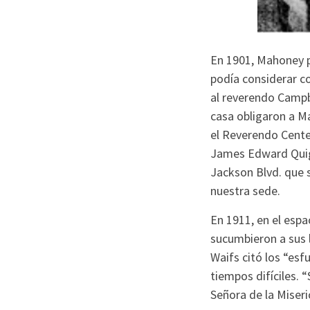
En 1901, Mahoney pr
podía considerar co
al reverendo Campbe
casa obligaron a Ma
el Reverendo Centen
James Edward Quigl
Jackson Blvd. que 
nuestra sede.
En 1911, en el esp
sucumbieron a sus 
Waifs citó los “esf
tiempos difíciles. 
Señora de la Miseri