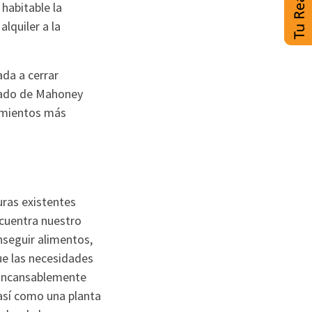
habitable la
lquiler a la
da a cerrar
dado de Mahoney
jamientos más
uras existentes
ncuentra nuestro
nseguir alimentos,
que las necesidades
ó incansablemente
 así como una planta