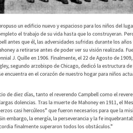
opuso un edificio nuevo y espacioso para los niños del luga
mpleto el trabajo de su vida hasta que lo construyeran. Per
ll antes que él, las adversidades sufridas durante los años
honey a retirarse antes de poder ver su visión realizada. F
nial J. Quille en 1906. Finalmente, el 22 de Agosto de 1909,
ey, segundo arzobispo de Chicago, dedicó la estructura de l
se encuentra en el corazón de nuestro hogar para niños actu
acio de diez días, tanto el reverendo Campbell como el reve
largas dolencias. Tras la muerte de Mahoney en 1911, el Me
uerzos casi hercúleos” que fueron necesarios para que la mi
“Sin embargo, la energía, la perseverancia y la fe inquebranta
cordia finalmente superaron todos los obstáculos.”