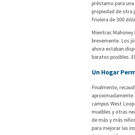
préstamo para una 
propiedad de otra p
friolera de 300 dól
Mientras Mahoney b
brevemente. Los jó
ahora estaban dispe
baratos posibles. 
Un Hogar Per
Finalmente, recaud
aproximadamente a 
campus West Loop. S
muebles y otras nec
de más y más niños
para mejorar las in