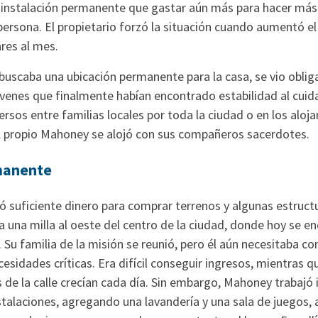
instalación permanente que gastar aún más para hacer más 
ersona. El propietario forzó la situación cuando aumentó el a
ares al mes.
uscaba una ubicación permanente para la casa, se vio obliga
venes que finalmente habían encontrado estabilidad al cui
rsos entre familias locales por toda la ciudad o en los alo
El propio Mahoney se alojó con sus compañeros sacerdotes.
manente
ó suficiente dinero para comprar terrenos y algunas estruct
una milla al oeste del centro de la ciudad, donde hoy se e
u familia de la misión se reunió, pero él aún necesitaba co
esidades críticas. Era difícil conseguir ingresos, mientras 
 de la calle crecían cada día. Sin embargo, Mahoney trabaj
stalaciones, agregando una lavandería y una sala de juegos,