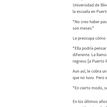
Universidad de Illi
la escuela en Puert
“No creo haber pasa
son meses.”
Le preocupa cómo el
“Ella podría pensar
diferente. La llam
regreso [a Puerto R
Aun así, le cobra u
que no tuvo. Pero 
“En cierto modo, s
En los últimos año