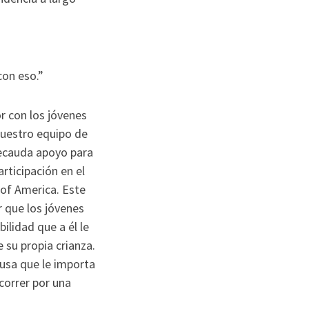
con eso.”
r con los jóvenes
nuestro equipo de
 recauda apoyo para
rticipación en el
of America. Este
r que los jóvenes
ilidad que a él le
 su propia crianza.
ausa que le importa
correr por una