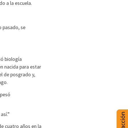
do a la escuela.
o pasado, se
ó biología
én nacida para estar
el de posgrado y,
ago.
 pesó
así.”
de cuatro años en la