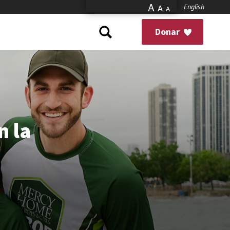
A
English
A
A
Donar
n la