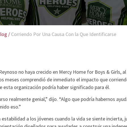
log
/
Corriendo Por Una Causa Con la Que Identificarse
eynoso no haya crecido en Mercy Home for Boys & Girls, al 
nos meses comprendió de inmediato el impacto que corriend
e esta organización podría haber significado para él.
urso realmente genial,” dijo. “Algo que podría habernos ayu
enido eso.”
stabilidad a los jóvenes cuando la vida se siente incierta, j
orientación diseñados para ayudarles a construir una indepe