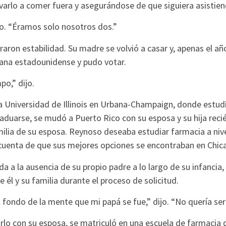
evarlo a comer fuera y asegurándose de que siguiera asistien
ijo. “Éramos solo nosotros dos.”
aron estabilidad. Su madre se volvió a casar y, apenas el añ
dana estadounidense y pudo votar.
o,” dijo.
a Universidad de Illinois en Urbana-Champaign, donde estudi
raduarse, se mudó a Puerto Rico con su esposa y su hija reci
milia de su esposa. Reynoso deseaba estudiar farmacia a niv
 cuenta de que sus mejores opciones se encontraban en Chic
a a la ausencia de su propio padre a lo largo de su infancia,
l y su familia durante el proceso de solicitud.
 fondo de la mente que mi papá se fue,” dijo. “No quería ser 
rlo con su esposa, se matriculó en una escuela de farmacia 