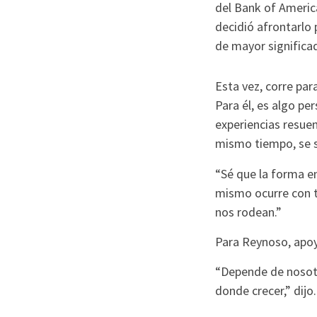
del Bank of Americ
decidió afrontarlo 
de mayor significa
Esta vez, corre pa
Para él, es algo pe
experiencias resuen
mismo tiempo, se s
“Sé que la forma en 
mismo ocurre con to
nos rodean.”
Para Reynoso, apoy
“Depende de nosotr
donde crecer,” dijo.