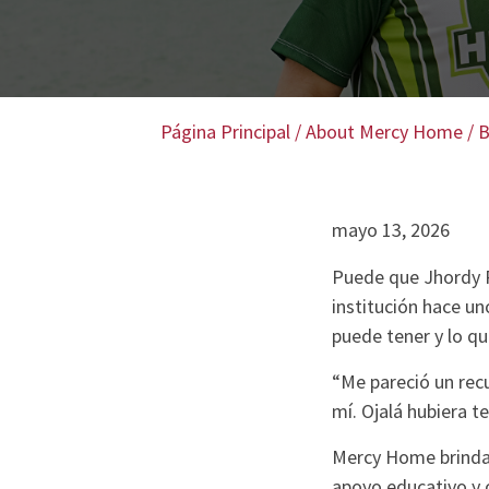
Página Principal
/
About Mercy Home
/
B
mayo 13, 2026
Puede que Jhordy R
institución hace u
puede tener y lo qu
“Me pareció un rec
mí. Ojalá hubiera t
Mercy Home brinda e
apoyo educativo y 