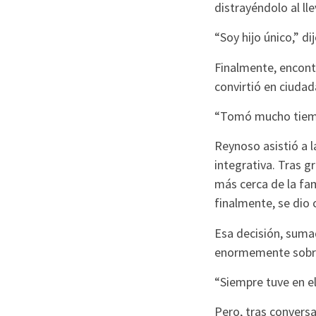
distrayéndolo al ll
“Soy hijo único,” d
Finalmente, encontr
convirtió en ciuda
“Tomó mucho tiemp
Reynoso asistió a l
integrativa. Tras g
más cerca de la fa
finalmente, se dio
Esa decisión, sumad
enormemente sobre é
“Siempre tuve en el
Pero, tras conversa