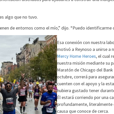
es algo que no tuvo.
ienen de entornos como el mío,” dijo. “Puedo identificarme 
Esa conexión con nuestra labo
motivó a Reynoso a unirse a 
Mercy Home Heroes
, el cual
nuestra misión mediante su pa
Maratón de Chicago del Bank 
octubre, correrá para asegura
cuenten con el apoyo y la estab
hubiera gustado tener durante
Él estará corriendo por una c
profundamente, literalmente 
causa que conoce de cerca.