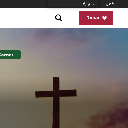
A
English
A
A
Donar
 Corner