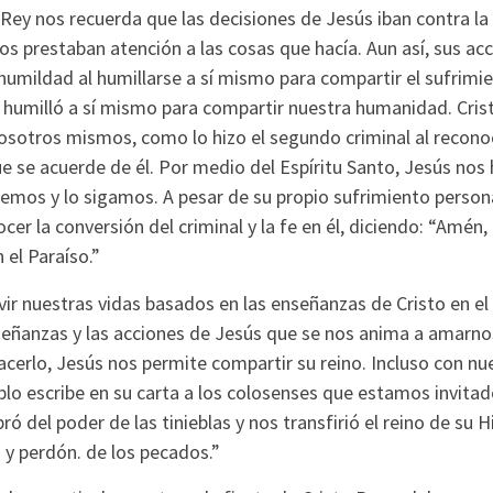
 Rey nos recuerda que las decisiones de Jesús iban contra la 
s prestaban atención a las cosas que hacía. Aun así, sus ac
umildad al humillarse a sí mismo para compartir el sufrimien
e humilló a sí mismo para compartir nuestra humanidad. Cri
sotros mismos, como lo hizo el segundo criminal al reconoc
ue se acuerde de él. Por medio del Espíritu Santo, Jesús nos 
emos y lo sigamos. A pesar de su propio sufrimiento perso
cer la conversión del criminal y la fe en él, diciendo: “Amén,
el Paraíso.”
ivir nuestras vidas basados en las enseñanzas de Cristo en el
señanzas y las acciones de Jesús que se nos anima a amarno
hacerlo, Jesús nos permite compartir su reino. Incluso con nu
o escribe en su carta a los colosenses que estamos invitados
bró del poder de las tinieblas y nos transfirió el reino de su
y perdón. de los pecados.”