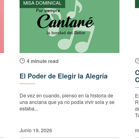
MISA DOMINICAL
4 minute read
C
El Poder de Elegir la Alegría
C
De vez en cuando, pienso en la historia de
E
una anciana que ya no podía vivir sola y se
R
estaba...
d
T
Junio 19, 2026
m