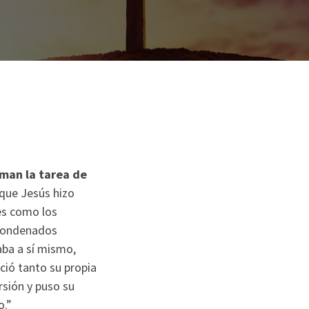
man la tarea de
que Jesús hizo
tes como los
 condenados
aba a sí mismo,
ció tanto su propia
sión y puso su
o.”