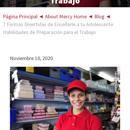
Trabajo
Página Principal
◄
About Mercy Home
◄
Blog
◄
7 Formas Divertidas de Enseñarle a tu Adolescente
Habilidades de Preparación para el Trabajo
Noviembre 10, 2020