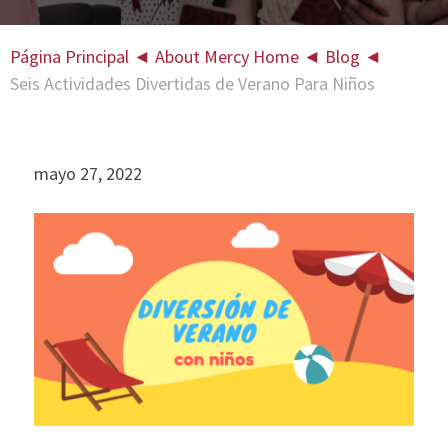
Página Principal
◄
About Mercy Home
◄
Blog
◄
Seis Actividades Divertidas de Verano Para Niños
mayo 27, 2022