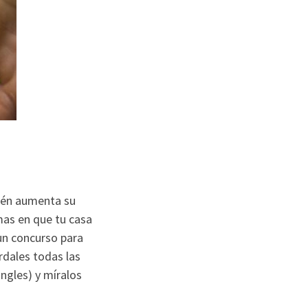
bién aumenta su
as en que tu casa
 un concurso para
rdales todas las
Ingles) y míralos