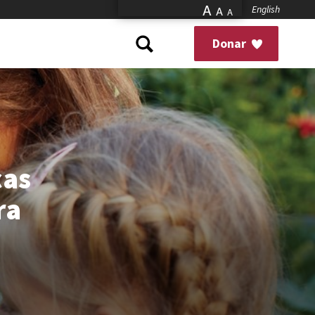
A
English
A
A
Donar
cas
ra