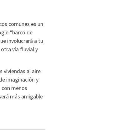
icos comunes es un
ogle “barco de
ue involucrará a tu
tra vía fluvial y
viviendas al aire
 de imaginación y
es con menos
y será más amigable