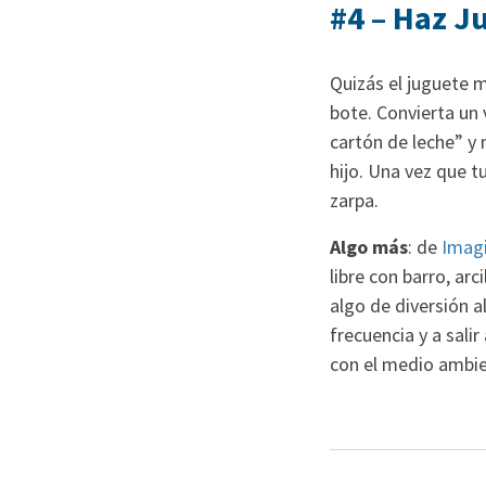
#4 – Haz J
Quizás el juguete 
bote. Convierta un 
cartón de leche” y 
hijo. Una vez que tu
zarpa.
Algo más
: de
Imagi
libre con barro, ar
algo de diversión a
frecuencia y a sali
con el medio ambie