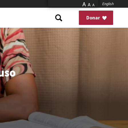
A
English
A
A
Donar
uso
a