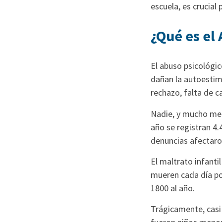
escuela, es crucial
¿Qué es el
El abuso psicológi
dañan la autoestima
rechazo, falta de c
Nadie, y mucho men
año se registran 4.
denuncias afectaron
El maltrato infant
mueren cada día po
1800 al año.
Trágicamente, casi 