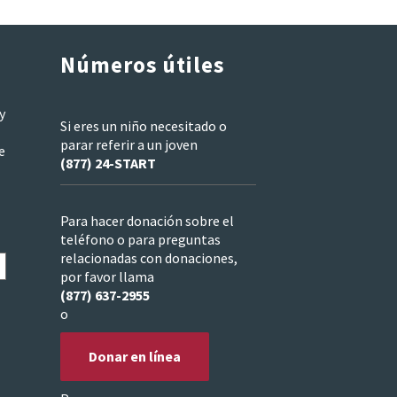
Números útiles
y
Si eres un niño necesitado o
parar referir a un joven
e
(877) 24-START
Para hacer donación sobre el
teléfono o para preguntas
relacionadas con donaciones,
por favor llama
(877) 637-2955
o
Donar en línea