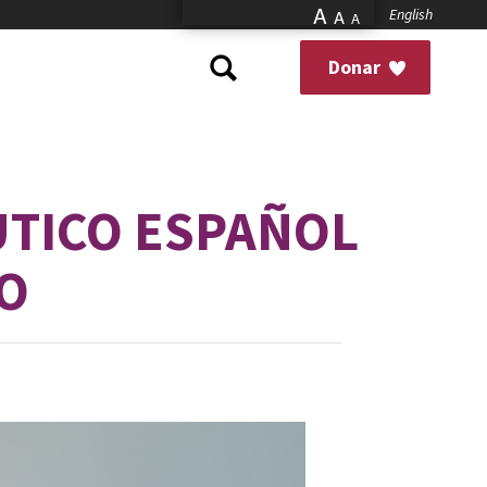
A
English
A
A
Donar
UTICO ESPAÑOL
O