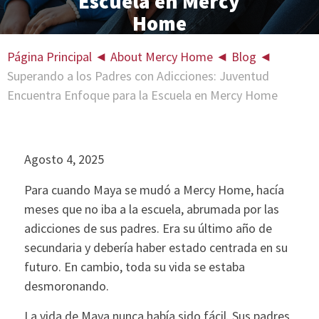
Escuela en Mercy
Home
Página Principal
◄
About Mercy Home
◄
Blog
◄
Superando a los Padres con Adicciones: Juventud
Encuentra Enfoque para la Escuela en Mercy Home
Agosto 4, 2025
Para cuando Maya se mudó a Mercy Home, hacía
meses que no iba a la escuela, abrumada por las
adicciones de sus padres. Era su último año de
secundaria y debería haber estado centrada en su
futuro. En cambio, toda su vida se estaba
desmoronando.
La vida de Maya nunca había sido fácil. Sus padres