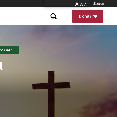
A
English
A
A
Donar
 Corner
l