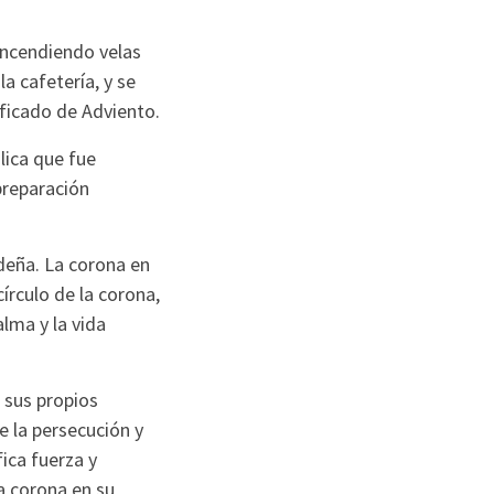
ncendiendo velas
a cafetería, y se
ificado de Adviento.
lica que fue
preparación
deña. La corona en
círculo de la corona,
alma y la vida
 sus propios
e la persecución y
ca fuerza y ​​
La corona en su