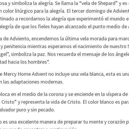
osa y simboliza la alegría. Se llama la “vela de Shepard” y es
n color litúrgico para la alegría. El tercer domingo de Advie
tinado a recordarnos la alegría que experimentó el mundo e
alegría de que los fieles hayan alcanzado el punto medio de 
a de Adviento, encendemos la última vela morada para marca
y penitencia mientras esperamos el nacimiento de nuestro S
ángel”, simboliza la paz. Nos recuerda el mensaje de los ángele
tad hacia los hombres”.
e Mercy Home Advent no incluye una vela blanca, esta es una
en las adaptaciones modernas.
oloca en el medio de la corona y se enciende en la víspera de
 Cristo” y representa la vida de Cristo. El color blanco es pa
alvador puro y sin pecado.
to es una excelente manera de preparar tu mente y corazón p