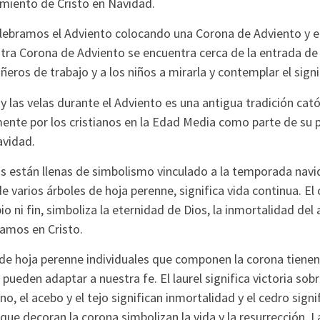
imiento de Cristo en Navidad.
ebramos el Adviento colocando una Corona de Adviento y e
ra Corona de Adviento se encuentra cerca de la entrada de l
ñeros de trabajo y a los niños a mirarla y contemplar el sign
 y las velas durante el Adviento es una antigua tradición cató
ente por los cristianos en la Edad Media como parte de su 
avidad.
as están llenas de simbolismo vinculado a la temporada navi
e varios árboles de hoja perenne, significa vida continua. El 
io ni fin, simboliza la eternidad de Dios, la inmortalidad del 
amos en Cristo.
 de hoja perenne individuales que componen la corona tienen
pueden adaptar a nuestra fe. El laurel significa victoria sobr
no, el acebo y el tejo significan inmortalidad y el cedro signifi
 que decoran la corona simbolizan la vida y la resurrección. 