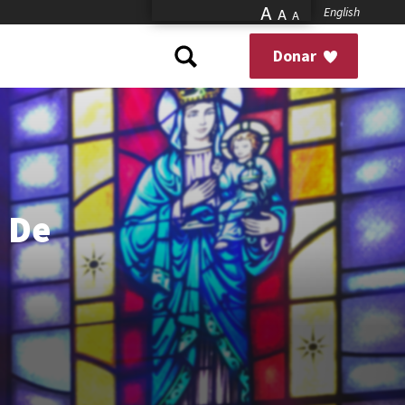
A
English
A
A
Donar
o De