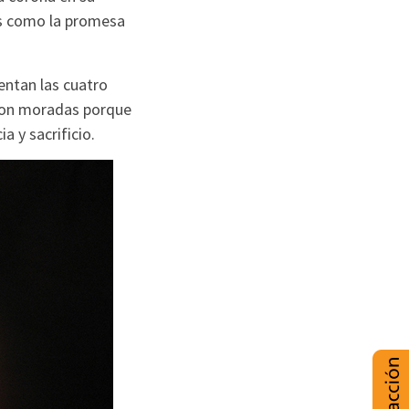
as como la promesa
entan las cuatro
 son moradas porque
a y sacrificio.