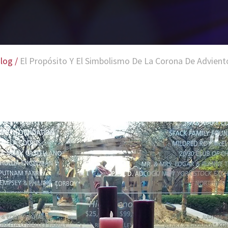
log
/
El Propósito Y El Simbolismo De La Corona De Advient