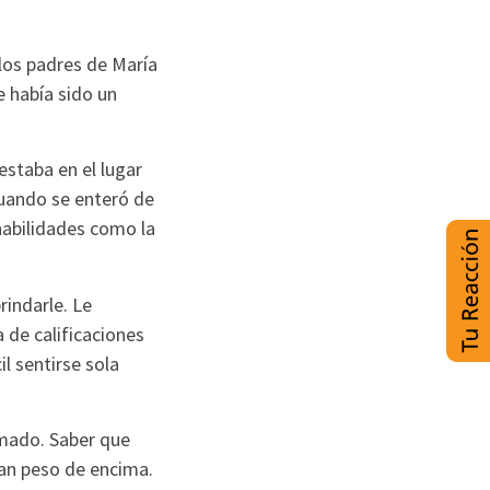
los padres de María
e había sido un
staba en el lugar
uando se enteró de
habilidades como la
indarle. Le
 de calificaciones
l sentirse sola
mado. Saber que
ran peso de encima.