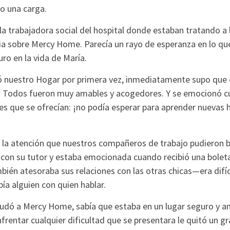
o una carga.
a trabajadora social del hospital donde estaban tratando a 
lia sobre Mercy Home. Parecía un rayo de esperanza en lo qu
 en la vida de María.
ó nuestro Hogar por primera vez, inmediatamente supo que e
. Todos fueron muy amables y acogedores. Y se emocionó c
es que se ofrecían: ¡no podía esperar para aprender nuevas 
 la atención que nuestros compañeros de trabajo pudieron br
 con su tutor y estaba emocionada cuando recibió una boleta
bién atesoraba sus relaciones con las otras chicas—era difíci
ía alguien con quien hablar.
dó a Mercy Home, sabía que estaba en un lugar seguro y a
frentar cualquier dificultad que se presentara le quitó un g