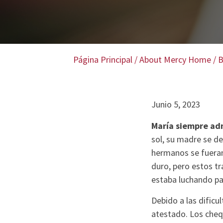
Página Principal
/
About Mercy Home
/
B
Junio 5, 2023
María siempre adm
sol, su madre se de
hermanos se fueran 
duro, pero estos t
estaba luchando par
Debido a las dificu
atestado. Los cheq