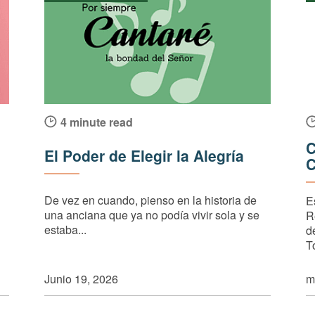
4 minute read
C
El Poder de Elegir la Alegría
C
De vez en cuando, pienso en la historia de
E
una anciana que ya no podía vivir sola y se
R
estaba...
d
T
Junio 19, 2026
m