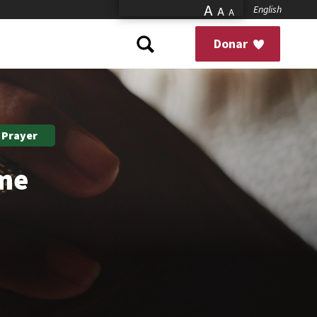
A
English
A
A
Donar
 Prayer
ome