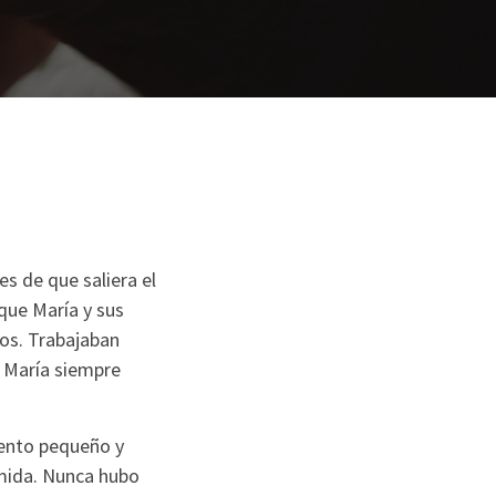
s de que saliera el
 que María y sus
ios. Trabajaban
e María siempre
mento pequeño y
omida. Nunca hubo