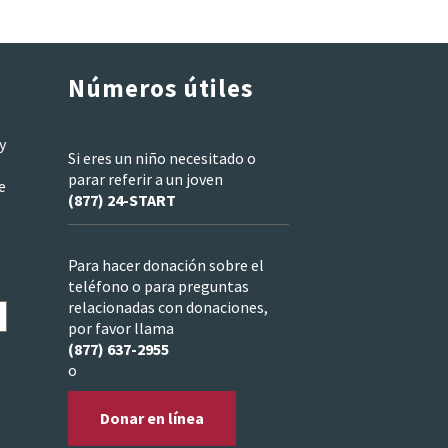
Números útiles
y
Si eres un niño necesitado o
parar referir a un joven
e
(877) 24-START
Para hacer donación sobre el
teléfono o para preguntas
relacionadas con donaciones,
por favor llama
(877) 637-2955
o
Donar en línea