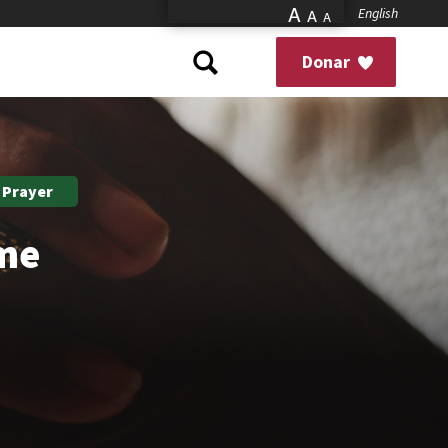
A
English
A
A
Donar
 Prayer
ome