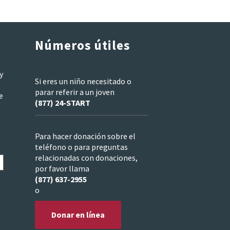
Números útiles
y
Si eres un niño necesitado o
parar referir a un joven
e
(877) 24-START
Para hacer donación sobre el
teléfono o para preguntas
relacionadas con donaciones,
por favor llama
(877) 637-2955
o
Donar en línea