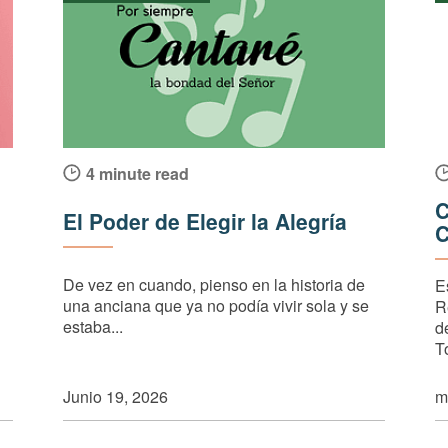
4 minute read
C
El Poder de Elegir la Alegría
C
De vez en cuando, pienso en la historia de
E
una anciana que ya no podía vivir sola y se
R
estaba...
d
T
Junio 19, 2026
m