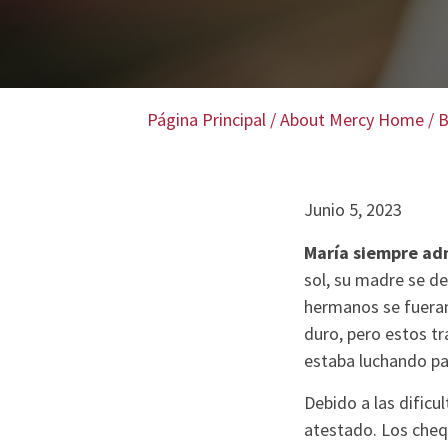
Página Principal
/
About Mercy Home
/
B
Junio 5, 2023
María siempre adm
sol, su madre se de
hermanos se fueran 
duro, pero estos t
estaba luchando par
Debido a las dificu
atestado. Los cheq