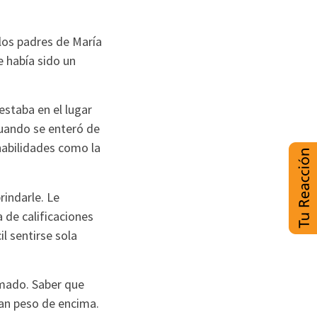
los padres de María
e había sido un
staba en el lugar
uando se enteró de
habilidades como la
indarle. Le
 de calificaciones
l sentirse sola
mado. Saber que
ran peso de encima.