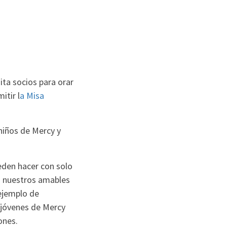
ita socios para orar
itir l
a Misa
niños de Mercy y
eden hacer con solo
n nuestros amables
 ejemplo de
 jóvenes de Mercy
ones.