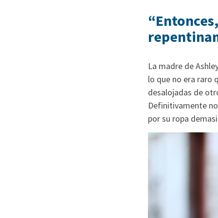
“Entonces,
repentinam
La madre de Ashley 
lo que no era raro 
desalojadas de otr
Definitivamente no 
por su ropa demasi