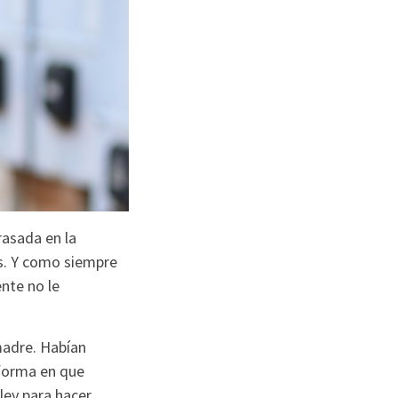
asada en la
os. Y como siempre
nte no le
madre. Habían
 forma en que
ley para hacer