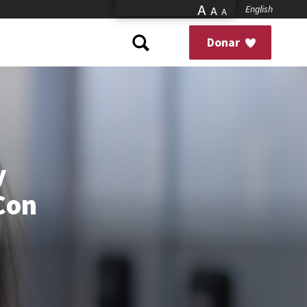
A
English
A
A
Donar
y
Con