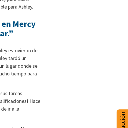
ble para Ashley.
r en Mercy
ar.”
hley estuvieron de
hley tardó un
un lugar donde se
mucho tiempo para
 sus tareas
alificaciones! Hace
e ir a la