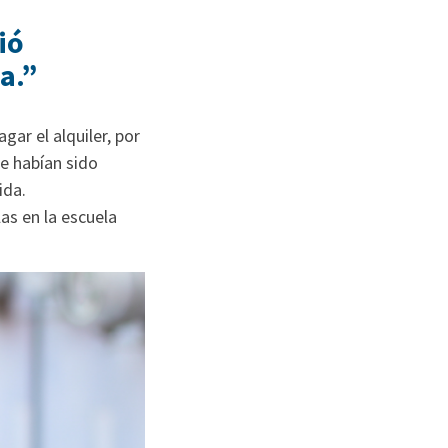
ió
a.”
ar el alquiler, por
re habían sido
ida.
as en la escuela