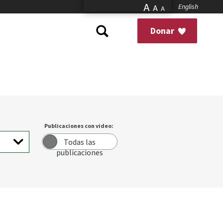
A
English
A
A
Donar
Publicaciones con video:
Todas las
publicaciones