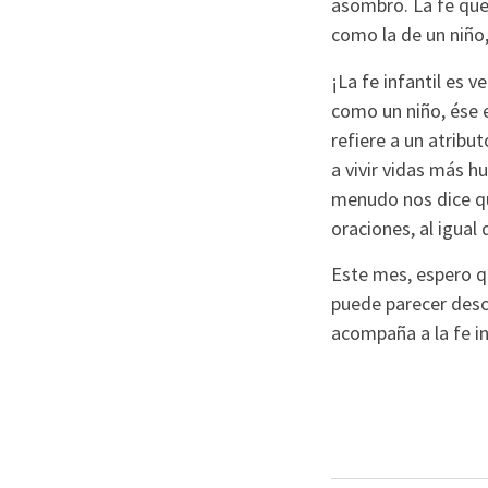
asombro. La fe que 
como la de un niño, 
¡La fe infantil es
como un niño, ése e
refiere a un atribu
a vivir vidas más h
menudo nos dice qu
oraciones, al igual 
Este mes, espero qu
puede parecer desca
acompaña a la fe in