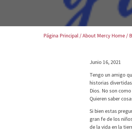
Página Principal
/
About Mercy Home
/
B
Junio 16, 2021
Tengo un amigo que
historias divertid
Dios. No son como 
Quieren saber cosa
Si bien estas preg
gran fe de los niño
de la vida en la ti