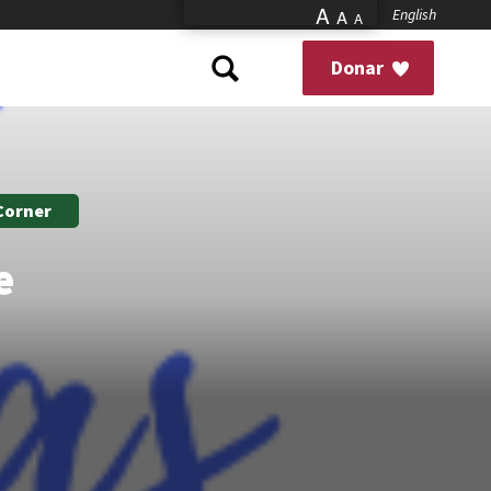
A
English
A
A
Donar
 Corner
e