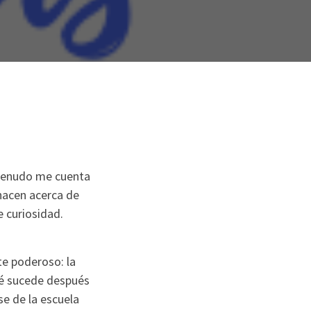
 menudo me cuenta
hacen acerca de
 curiosidad.
te poderoso: la
qué sucede después
se de la escuela