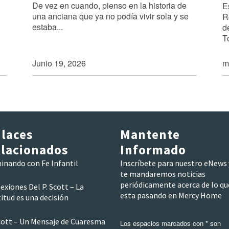
De vez en cuando, pienso en la historia de
E
una anciana que ya no podía vivir sola y se
R
estaba...
d
T
Junio 19, 2026
m
laces
Mantente
lacionados
Informado
inando con Fe Infantil
Inscríbete para nuestro eNews 
te mandaremos noticias
periódicamente acerca de lo qu
exiones Del P. Scott – La
esta pasando en Mercy Home
itud es una decisión
Scott – Un Mensaje de Cuaresma
Los espacios marcados con * son