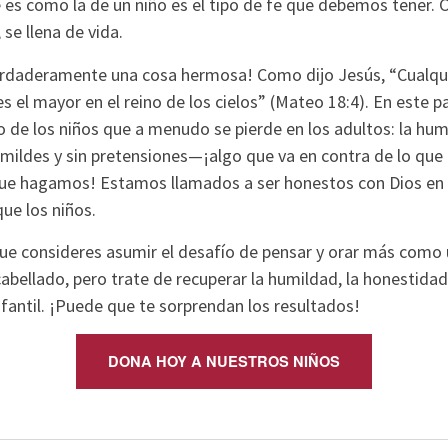
es como la de un niño es el tipo de fe que debemos tener. C
se llena de vida.
 verdaderamente una cosa hermosa! Como dijo Jesús, “Cualqui
s el mayor en el reino de los cielos” (Mateo 18:4). En este p
to de los niños que a menudo se pierde en los adultos: la hu
umildes y sin pretensiones—¡algo que va en contra de lo que l
e hagamos! Estamos llamados a ser honestos con Dios en n
que los niños.
e consideres asumir el desafío de pensar y orar más como un
bellado, pero trate de recuperar la humildad, la honestidad 
fantil. ¡Puede que te sorprendan los resultados!
DONA HOY A NUESTROS NIÑOS