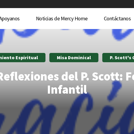
Apoyanos
Noticias de Mercy Home
Contáctanos
miento Espiritual
Misa Dominical
P. Scott's
Reflexiones del P. Scott: F
Infantil